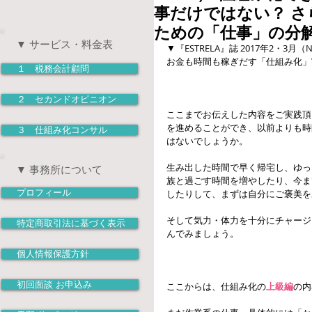
事だけではない？ 
ための「仕事」の分
▼ サービス・料金表
▼『ESTRELA』誌 2017年2・3月（N
お金も時間も稼ぎだす「仕組み化」実
１ 税務会計顧問
２ セカンドオピニオン
ここまでお伝えした内容をご実践頂
を進めることができ、以前よりも時
３ 仕組み化コンサル
はないでしょうか。
生み出した時間で早く帰宅し、ゆっ
▼ 事務所について
族と過ごす時間を増やしたり、今ま
プロフィール
したりして、まずは自分にご褒美を
そして気力・体力を十分にチャージ
特定商取引法に基づく表示
んでみましょう。
個人情報保護方針
初回面談 お申込み
ここからは、仕組み化の
上級編
の内