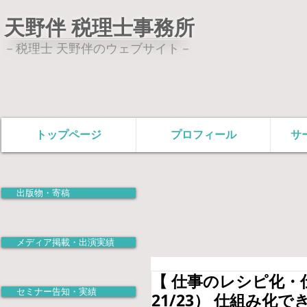
天野伴 税理士事務所
－税理士 天野伴のウェブサイト－
トップページ
プロフィール
サ
出版物・寄稿
メディア掲載・出演実績
【 仕事のレシピ化・仕
セミナー告知・実績
21/23） 仕組み化