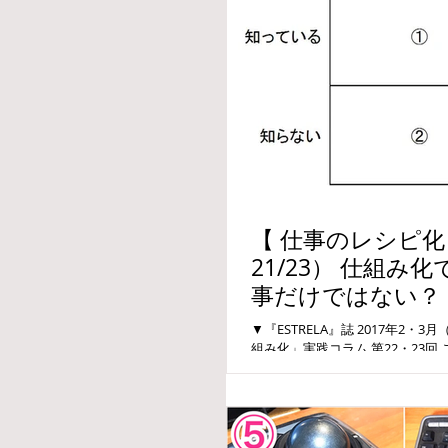
【 仕事のレシピ化
21/23） 仕組
事だけではない？ さらに仕組み化を進める
ための「仕事」の
▼『ESTRELA』誌 2017年2・3
組み化」実践コラム 第22・23
「作業系」の仕事の仕組み化を進
とができつつあるのではないでしょ.