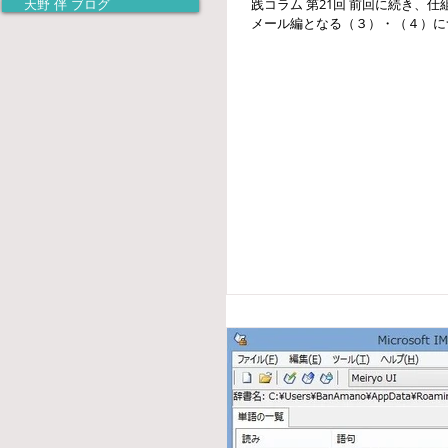
践コラム 第21回 前回に続き、
天野 伴 ブログ
メール編となる（３）・（４）に
２．本当に使えるショートカット..