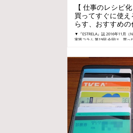
【 仕事のレシピ化・
買ってすぐに使え
らす、おすすめの
化流活用法【 ３ 】
▼『ESTRELA』誌 2016年11
実践コラム 第19回 今回は、買
ッズに最終回です。 ▼ ご紹介グッズ
②...