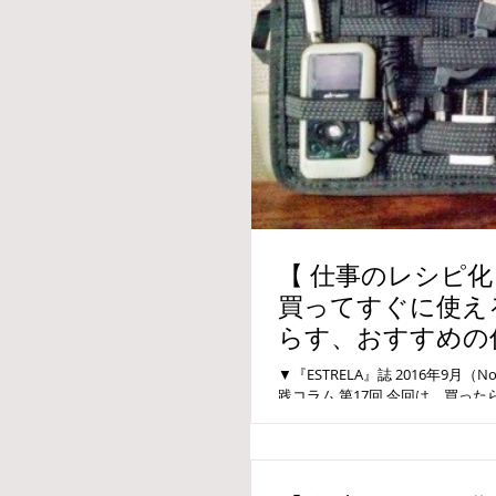
【 仕事のレシピ化・
買ってすぐに使え
らす、おすすめの
化流活用法【 １ 】
▼『ESTRELA』誌 2016年9月
践コラム 第17回 今回は、買っ
ッズをお伝えします。 いずれも
なりの仕組み化流の活用法も解説し.