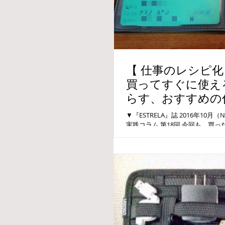
【 仕事のレシピ化・
買ってすぐに使え
らす、おすすめの
化流活用法【 ２ 】
▼『ESTRELA』誌 2016年10
実践コラム 第18回 今回も、買
ッズをお伝えします。 いずれも
なりの仕組み化流の活用法も解説致.