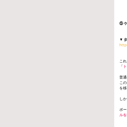
⑤ 
▼ 
http
これ
「
ト
普通
この
を移
しか
ボー
ルを