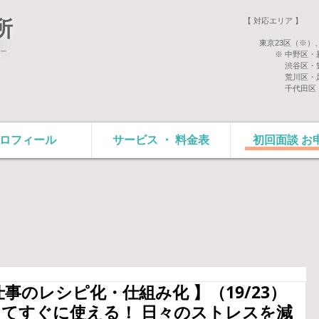
【 対応エリア 】
所
東京23区（※）、
－
※ 中野区・新宿
渋谷区・豊島区・
荒川区・足立区・
千代田区・世
ロフィール
サービス ・ 料金表
初回面談 お
仕事のレシピ化・仕組み化 】（19/23）
ってすぐに使える！ 日々のストレスを減