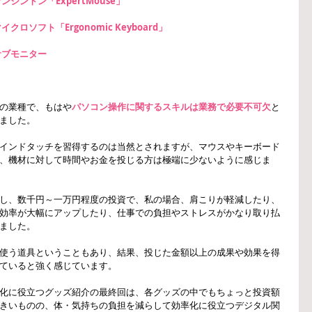
ンジントン「ExpertMouse」
イクロソフト「Ergonomic Keyboard」
サブモニター
の業種で、もはや
パソコン操作に関するスキルは業務で必要不可欠
と
ました。
インドタッチを習得するのは当然とされますが、マウスやキーボード
、機材に対して時間やお金を投じる方は極端に少ないように感じま
し、数千円～一万円程度の投資で、私の場合、肩こりが軽減したり、
効率が大幅にアップしたり、仕事での負担やストレスがかなり取り払
ました。
使う道具ということもあり、結果、投じた金額以上の成果や効果を得
ていると強く感じています。
化に役立つグッズ紹介の最終回は、各グッズの中でもちょっと投資額
きいものの、体・気持ちの負担を減らして効率化に役立つデジタル関