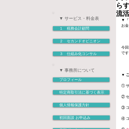
ら
流活
▼ サービス・料金表
▼『E
お金
１ 税務会計顧問
２ セカンドオピニオン
今回
です
３ 仕組み化コンサル
▼ 事務所について
▼ 
プロフィール
① 
特定商取引法に基づく表示
② 
個人情報保護方針
③ 
初回面談 お申込み
④ 