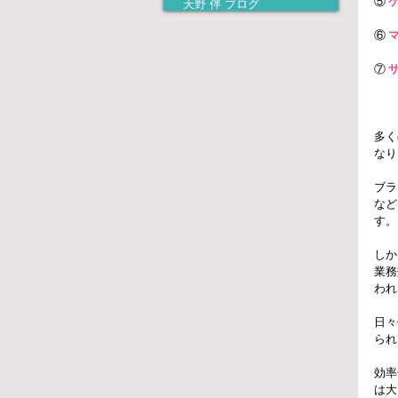
⑤ 
ケ
天野 伴 ブログ
⑥ 
マ
⑦ 
多く
なり
ブラ
など
す。
しか
業務
われ
日々
られ
効率
は大