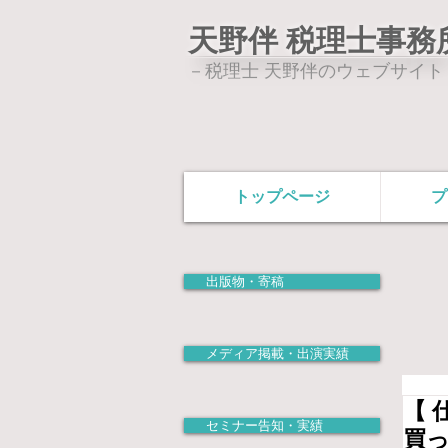
天野伴 税理士事務
－税理士 天野伴のウェブサイト
トップページ
プ
出版物・寄稿
メディア掲載・出演実績
【 
セミナー告知・実績
買