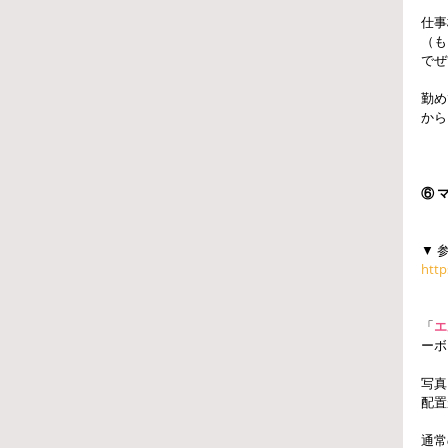
仕事
（も
でぜ
勤め
から
⑥ 
▼ 
http
「
エ
ーボ
写真
配置
通常