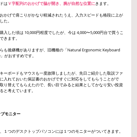
ドは
Ｖ字配列のおかげで脇が開き、腕が自然な位置に
きます。
おかげで肩こりがかなり軽減されたうえ、入力スピードも格段に上が
した。
購入した頃は 10,000円程度でしたが、今は 4,000〜5,000円台で買うこ
できます。
らも後継機がありますが、旧機種の「Natural Ergonomic Keyboard 
00」がおすすめです。
キーボードもマウスも一度故障しましたが、先日ご紹介した取説ファ
に入れておいた保証書のおかげですぐに対応をしてもらうことがで
取り替えてもらえたので、長い目でみると結果としてかなり安い投資
ると考えています。
サブモニター
、１つのデスクトップパソコンには１つのモニターがついてきます。