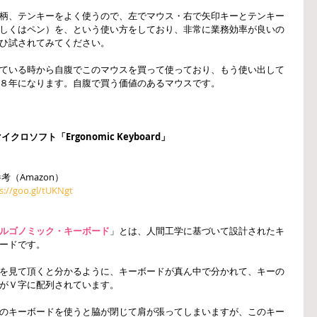
柄、テンキーをよく使うので、左でマウス・右で矢印キーとテンキー
しくはペン）を、という使い方をしており、非常に業務効率が良いの
ひ試されてみてください。
ている時から自腹でこのマウスを買って使っており、もう使い出して
８年になります。自腹で買う価値のあるマウスです。
マイクロソフト「Ergonomic Keyboard」
参考（Amazon）
s://goo.gl/tUKNgt
ルゴノミック・キーボード
」とは、人間工学に基づいて設計されたキ
ードです。
を見て頂くと分かるように、キーボードが真ん中で分かれて、キーの
がＶ字に配列されています。
のキーボードを使うと脇が閉じて肩が張ってしまいますが、このキー