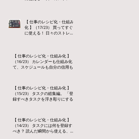
を減らす、おすすめの仕組
み化グッズと仕組み化流活
用法【 ２ 】
【 仕事のレシピ化・仕組み
化 】（17/23） 買ってすぐ
に使える！ 日々のストレス
を減らす、おすすめの仕組
み化グッズと仕組み化流活
用法【 １ 】
【 仕事のレシピ化・仕組み化 】
（16/23） カレンダーも仕組み化し
て、スケジュールも自分の信用も
守る！ SNS時代のカレンダー活用
法
【 仕事のレシピ化・仕組み化 】
（15/23） タスクの総集編。 「登
録すべきタスクを浮き彫りにする
ワーク」と「タスクの習慣化」で
毎日の仕事はもっとラクになる！
【 仕事のレシピ化・仕組み化 】
（14/23） タスクには何を登録する
べき？ 読んだ瞬間から使える、タ
スクに登録すべき具体的な項目と