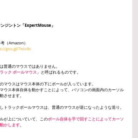
ケンジントン「ExpertMouse」
参考（Amazon）
s://goo.gl/7wIv8v
は普通のマウスではありません。
ラック ボールマウス
」と呼ばれるものです。
のマウスはマウス本体の下にボールが入っています。
マウス本体自体を動かすことによって、パソコンの画面内のカーソル
動させます。
しトラックボールマウスは、普通のマウスが逆になったような造り。
ルが上についていて、この
ボール自体を手で回すことによってカーソ
動かします
。