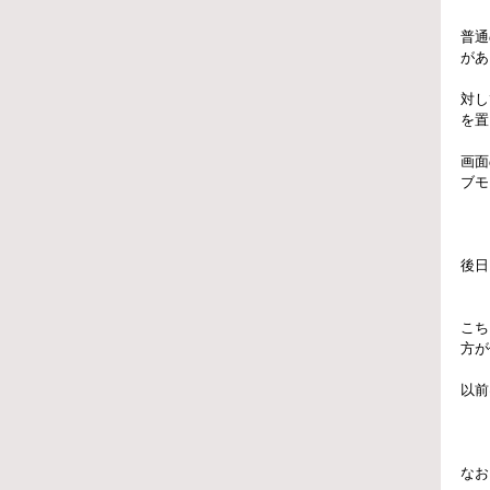
普通
があ
対し
を置
画面
ブモ
後日
こち
方が
以前
なお