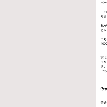
ボー
この
りま
私が
とが
こち
40
実は
イル
き、
であ
⑦ 
普通