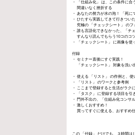
・ 「仕組み化」 は、この条件に合
　 間違いなく挫折する 
・ あなたの努力が水の泡！ 「死にマ
・ ひたすら実践してきて行きつい
　 究極の 「チェックシート」 のフ
・ 誰も言語化できなかった、「チェ
　 すんなり読んでもらう10コのコツ
・ 「チェックシート」 に画像を使
付録 
・ セミナー直後にすぐ実践！ 
 　「チェックシート」 対象を洗い
・ 使える 「リスト」 の作例と、使
・ 「リスト」 のワークと参考例 
・ ここまで登録すると生活がラクに
・ 「タスク」 に登録する項目を引
・ 門外不出の、「仕組み化コンサル
・ 激しくおすすめ！ 
　 買ってすぐに使える、おすすめ仕
この 「付録」 だけでも、３時間は